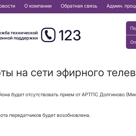
овости
О компании
Обратная связь
Админ. про
По
123
ужба технической
ионной поддержки
Оп
оты на сети эфирного теле
йона
будет отсутствовать прием от АРТПС Долгиново (Мин
бота передатчиков будет возобновлена.