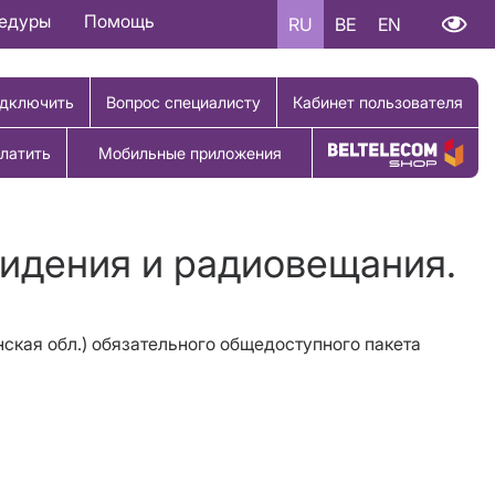
цедуры
Помощь
RU
BE
EN
дключить
Вопрос специалисту
Кабинет пользователя
латить
Мобильные приложения
Купить товар
видения и радиовещания.
ская обл.) обязательного общедоступного пакета