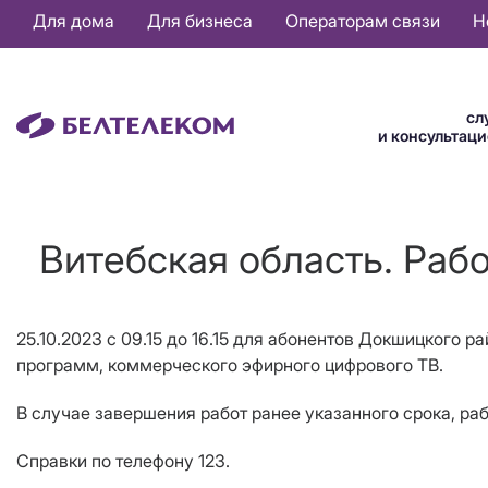
Основная
Для дома
Для бизнеса
Операторам связи
Н
навигация
RU
сл
и консультац
Витебская область. Раб
25.10.2023 c 09.15 до 16.15
д
ля абонентов
Докшицкого ра
программ, коммерческого эфирного цифрового ТВ.
В случае завершения работ ранее указанного срока, ра
Справки по телефону 123.