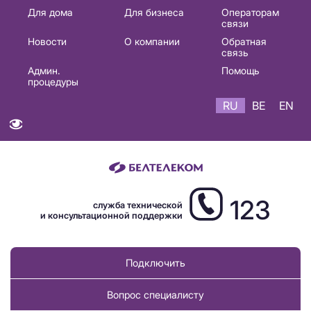
Основная
Для дома
Для бизнеса
Операторам
связи
навигация
Новости
О компании
Обратная
RU
связь
Админ.
Помощь
процедуры
RU
BE
EN
123
служба технической
и консультационной поддержки
Подключить
Вопрос специалисту