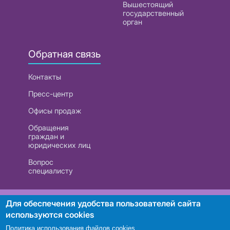
Вышестоящий
государственный
орган
Обратная связь
Контакты
Пресс-центр
Офисы продаж
Обращения
граждан и
юридических лиц
Вопрос
специалисту
РУП «Белтелеком». УНП 101007741
Для обеспечения удобства пользователей сайта
используются cookies
Политика использования файлов cookies