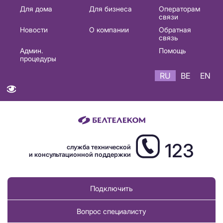
Основная
Для дома
Для бизнеса
Операторам
связи
навигация
Новости
О компании
Обратная
RU
связь
Админ.
Помощь
процедуры
RU
BE
EN
123
служба технической
и консультационной поддержки
Подключить
Вопрос специалисту