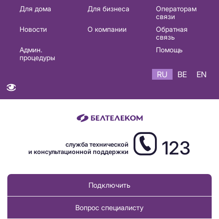
Основная
Для дома
Для бизнеса
Операторам
связи
навигация
Новости
О компании
Обратная
RU
связь
Админ.
Помощь
процедуры
RU
BE
EN
123
служба технической
и консультационной поддержки
Подключить
Вопрос специалисту