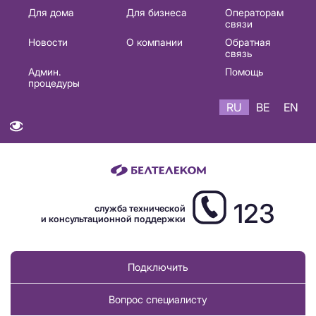
Основная
Для дома
Для бизнеса
Операторам
связи
навигация
Новости
О компании
Обратная
RU
связь
Админ.
Помощь
процедуры
RU
BE
EN
123
служба технической
и консультационной поддержки
Подключить
Вопрос специалисту