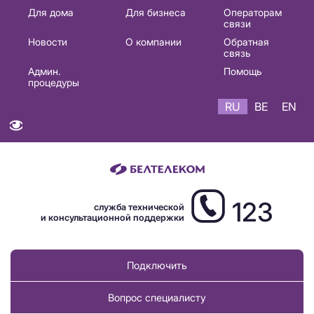
Основная
Для дома
Для бизнеса
Операторам
связи
навигация
Новости
О компании
Обратная
RU
связь
Админ.
Помощь
процедуры
RU
BE
EN
123
служба технической
и консультационной поддержки
Подключить
Вопрос специалисту