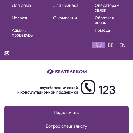
Основная
Для дома
Для бизнеса
Операторам
связи
навигация
Новости
О компании
Обратная
RU
связь
Админ.
Помощь
процедуры
RU
BE
EN
123
служба технической
и консультационной поддержки
Подключить
Вопрос специалисту