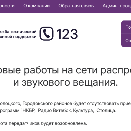
овости
О компании
Обратная связь
Админ. про
По
123
ужба технической
ионной поддержки
Оп
овые работы на сети расп
и звукового вещания.
, Полоцкого, Городокского районов будет отсутствовать п
рограмм 1НКБР, Радио Витебск, Культура, Столица.
бота передатчиков будет возобновлена.