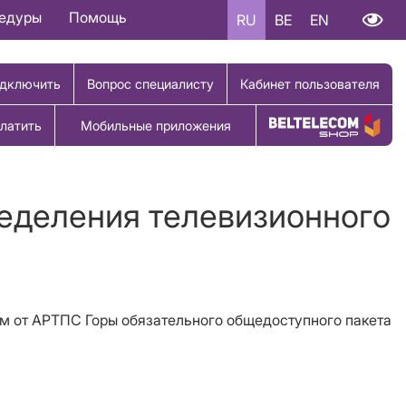
цедуры
Помощь
RU
BE
EN
дключить
Вопрос специалисту
Кабинет пользователя
латить
Мобильные приложения
Купить товар
ределения телевизионного
рием от АРТПС Горы обязательного общедоступного пакета