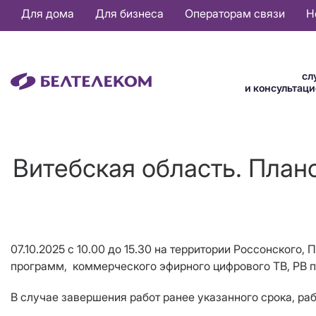
Основная
Для дома
Для бизнеса
Операторам связи
Н
навигация
RU
сл
и консультац
Витебская область. План
07.10.2025 c 10.00 до 15.30 на территории Россонского
программ, коммерческого эфирного цифрового ТВ, РВ п
В случае завершения работ ранее указанного срока, ра