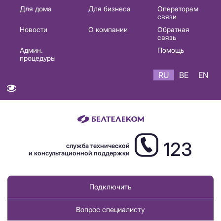
Основная
Для дома
Для бизнеса
Операторам
связи
навигация
Новости
О компании
Обратная
RU
связь
Админ.
Помощь
процедуры
RU
BE
EN
123
служба технической
и консультационной поддержки
Подключить
Вопрос специалисту