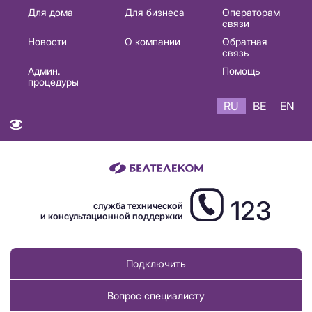
Основная
Для дома
Для бизнеса
Операторам
связи
навигация
Новости
О компании
Обратная
RU
связь
Админ.
Помощь
процедуры
RU
BE
EN
123
служба технической
и консультационной поддержки
Подключить
Вопрос специалисту