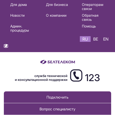
Основная
Для дома
Для бизнеса
Операторам
связи
навигация
Новости
О компании
Обратная
RU
связь
Админ.
Помощь
процедуры
RU
BE
EN
123
служба технической
и консультационной поддержки
Подключить
Вопрос специалисту