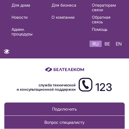
Основная
Для дома
Для бизнеса
Операторам
связи
навигация
Новости
О компании
Обратная
RU
связь
Админ.
Помощь
процедуры
RU
BE
EN
123
служба технической
и консультационной поддержки
Подключить
Вопрос специалисту