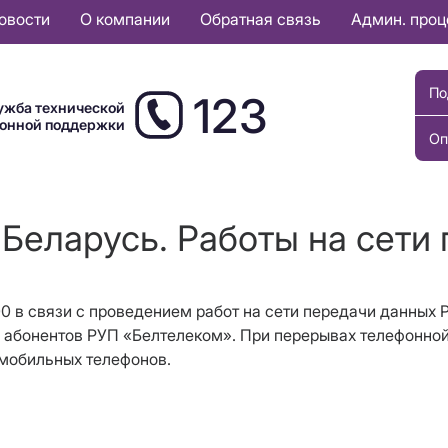
овости
О компании
Обратная связь
Админ. про
По
123
ужба технической
ионной поддержки
Оп
Беларусь. Работы на сети
7:00 в связи с проведением работ на сети передачи данн
я абонентов РУП «Белтелеком». При перерывах телефонно
м мобильных телефонов.