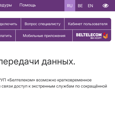
цедуры
Помощь
RU
BE
EN
дключить
Вопрос специалисту
Кабинет пользователя
латить
Мобильные приложения
Купить товар
 передачи данных.
ых РУП «Белтелеком» возможно кратковременное
й связи доступ к экстренным службам по сокращённой