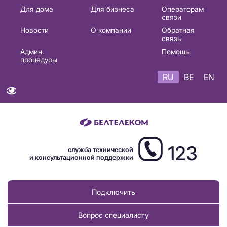
Основная
Для дома
Для бизнеса
Операторам
связи
навигация
Новости
О компании
Обратная
RU
связь
Админ.
Помощь
процедуры
RU
BE
EN
123
служба технической
и консультационной поддержки
Подключить
Вопрос специалисту