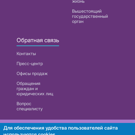
жизнь
Вышестоящий
государственный
орган
Обратная связь
Контакты
Пресс-центр
Офисы продаж
Обращения
граждан и
юридических лиц
Вопрос
специалисту
РУП «Белтелеком». УНП 101007741
Для обеспечения удобства пользователей сайта
используются cookies