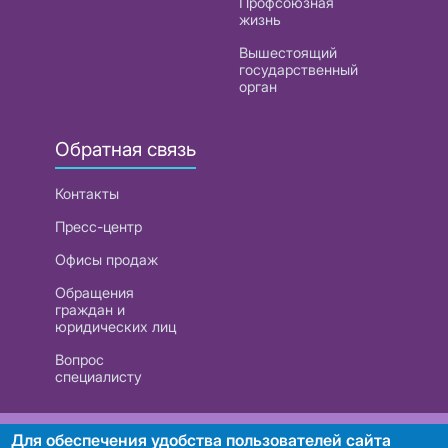
Профсоюзная
жизнь
Вышестоящий
государственный
орган
Обратная связь
Контакты
Пресс-центр
Офисы продаж
Обращения
граждан и
юридических лиц
Вопрос
специалисту
РУП «Белтелеком». УНП 101007741
Для обеспечения удобства пользователей сайта