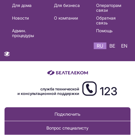
Основная
Для дома
Для бизнеса
Операторам
связи
навигация
Новости
О компании
Обратная
RU
связь
Админ.
Помощь
процедуры
RU
BE
EN
123
служба технической
и консультационной поддержки
Подключить
Вопрос специалисту