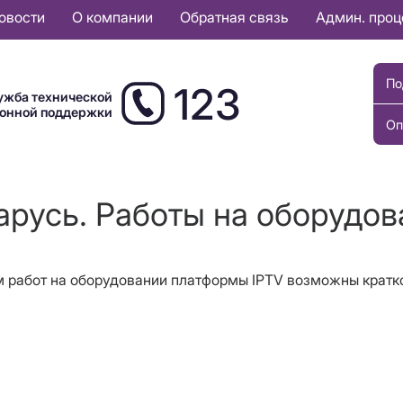
овости
О компании
Обратная связь
Админ. про
По
123
ужба технической
ионной поддержки
Оп
арусь. Работы на оборудов
ием работ на оборудовании платформы IPTV возможны кра