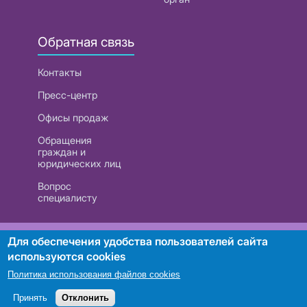
Обратная связь
Контакты
Пресс-центр
Офисы продаж
Обращения
граждан и
юридических лиц
Вопрос
специалисту
РУП «Белтелеком». УНП 101007741
Для обеспечения удобства пользователей сайта
используются cookies
Политика использования файлов cookies
Поиск
Принять
Отклонить