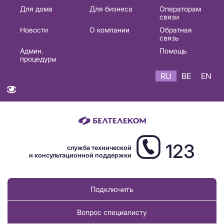
Основная
Для дома
Для бизнеса
Операторам
связи
навигация
Новости
О компании
Обратная
RU
связь
Админ.
Помощь
процедуры
RU
BE
EN
123
служба технической
и консультационной поддержки
Подключить
Вопрос специалисту