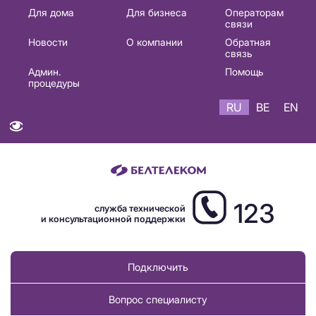
Основная
Для дома
Для бизнеса
Операторам
связи
навигация
Новости
О компании
Обратная
RU
связь
Админ.
Помощь
процедуры
RU
BE
EN
123
служба технической
и консультационной поддержки
Подключить
Вопрос специалисту