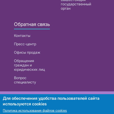
государственный
орган
Обратная связь
Контакты
Пресс-центр
Офисы продаж
Обращения
граждан и
юридических лиц
Вопрос
специалисту
РУП «Белтелеком». УНП 101007741
Для обеспечения удобства пользователей сайта
используются cookies
Политика использования файлов cookies