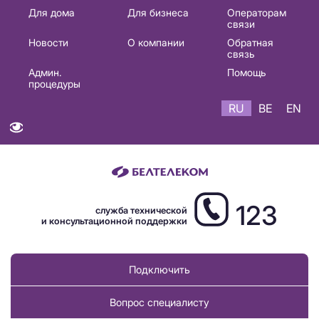
Основная
Для дома
Для бизнеса
Операторам
связи
навигация
Новости
О компании
Обратная
RU
связь
Админ.
Помощь
процедуры
RU
BE
EN
123
служба технической
и консультационной поддержки
Подключить
Вопрос специалисту