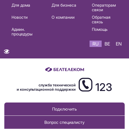
Основная
Для дома
Для бизнеса
Операторам
связи
навигация
Новости
О компании
Обратная
RU
связь
Админ.
Помощь
процедуры
RU
BE
EN
123
служба технической
и консультационной поддержки
Подключить
Вопрос специалисту