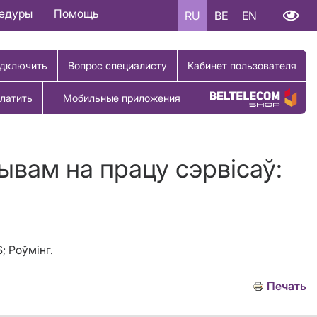
цедуры
Помощь
RU
BE
EN
дключить
Вопрос специалисту
Кабинет пользователя
латить
Мобильные приложения
Купить товар
ывам на працу сэрвісаў:
; Роўмінг.
Печать