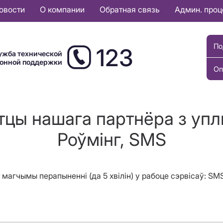
овости
О компании
Обратная связь
Админ. про
По
123
ужба технической
ионной поддержки
Оп
цы нашага партнёра з упл
Роўмінг, SMS
магчымы перапыненні (да 5 хвілін) у рабоце сэрвісаў: SMS