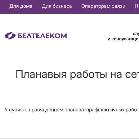
Основная
Для дома
Для бизнеса
Операторам связи
Н
навигация
RU
сл
и консультац
Планавыя работы на сет
У сувязі з правядзеннем планава-прафілактычных работ 