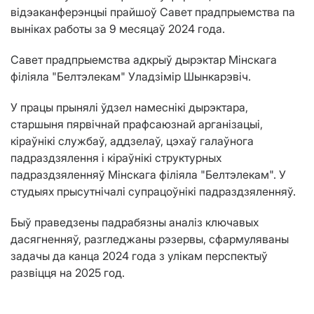
відэаканферэнцыі прайшоў Савет прадпрыемства па
выніках работы за 9 месяцаў 2024 года.
Савет прадпрыемства адкрыў дырэктар Мінскага
філіяла "Белтэлекам" Уладзімір Шынкарэвіч.
У працы прынялі ўдзел намеснікі дырэктара,
старшыня пярвічнай прафсаюзнай арганізацыі,
кіраўнікі службаў, аддзелаў, цэхаў галаўнога
падраздзялення і кіраўнікі структурных
падраздзяленняў Мінскага філіяла "Белтэлекам". У
студыях прысутнічалі супрацоўнікі падраздзяленняў.
Быў праведзены падрабязны аналіз ключавых
дасягненняў, разгледжаны рэзервы, сфармуляваны
задачы да канца 2024 года з улікам перспектыў
развіцця на 2025 год.