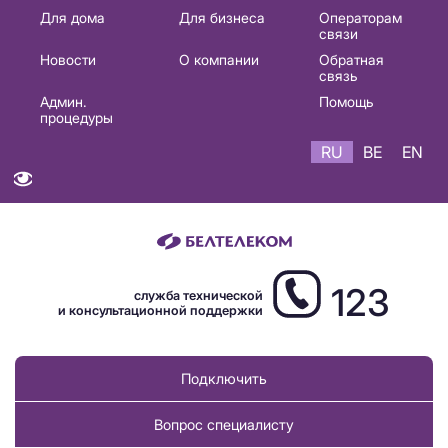
Основная
Для дома
Для бизнеса
Операторам
связи
навигация
Новости
О компании
Обратная
RU
связь
Админ.
Помощь
процедуры
RU
BE
EN
123
служба технической
и консультационной поддержки
Подключить
Вопрос специалисту