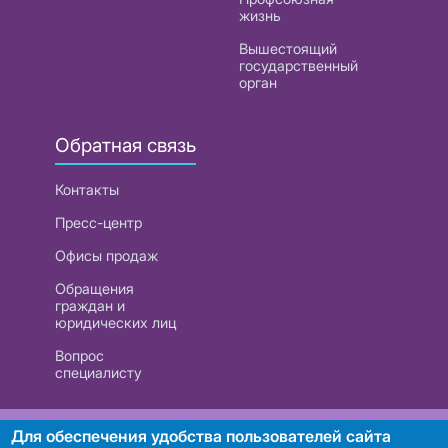
жизнь
Вышестоящий
государственный
орган
Обратная связь
Контакты
Пресс-центр
Офисы продаж
Обращения
граждан и
юридических лиц
Вопрос
специалисту
РУП «Белтелеком». УНП 101007741
Для обеспечения удобства пользователей сайта