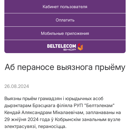
Кабинет пользователя
Оплатить
Мобильные приложения
Купить товар
Аб пераносе выязнога прыёму
26.08.2024
Выязны прыём грамадзян і юрыдычных асоб
дырэктарам Брэсцкага філіяла РУП "Белтэлекам"
Кендай Аляксандрам Мікалаевічам, запланаваны на
29 жніўня 2024 года ў Кобрынскім занальным вузле
электрасувязі, пераносіцца.