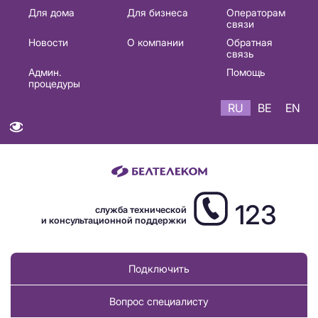
Основная
Для дома
Для бизнеса
Операторам
связи
навигация
Новости
О компании
Обратная
RU
связь
Админ.
Помощь
процедуры
RU
BE
EN
123
служба технической
и консультационной поддержки
Подключить
Вопрос специалисту