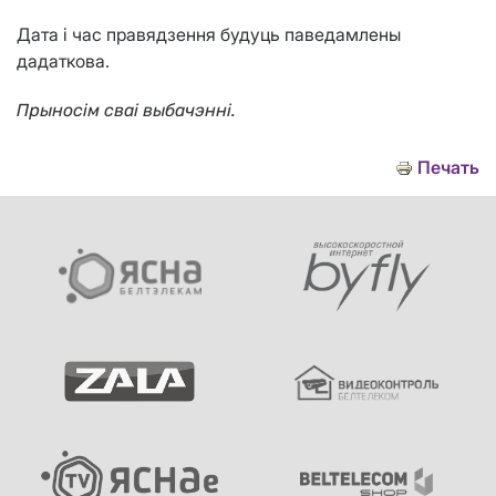
Дата і час правядзення будуць паведамлены
дадаткова.
Прыносім сваі выбачэнні.
Печать