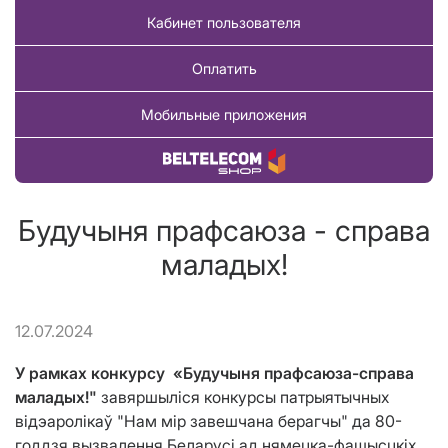
Кабинет пользователя
Оплатить
Мобильные приложения
Купить товар
Будучыня прафсаюза - справа
маладых!
12.07.2024
У рамках конкурсу «Будучыня прафсаюза-справа
маладых!"
завяршыліся конкурсы патрыятычных
відэаролікаў "Нам
мір
завешчана берагчы" да 80-
годдзя вызвалення Беларусі ад нямецка-фашысцкіх