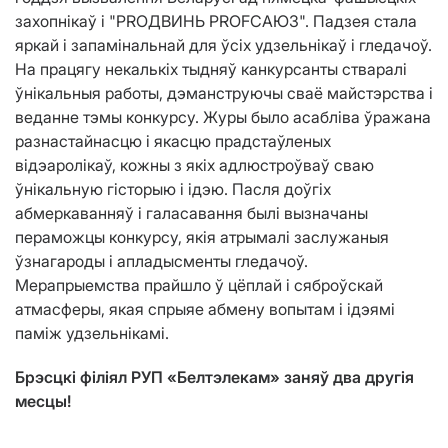
захопнікаў і "PROДВИНЬ PROFСАЮЗ". Падзея стала
яркай і запамінальнай для ўсіх удзельнікаў і гледачоў.
На працягу некалькіх тыдняў канкурсанты стваралі
ўнікальныя работы, дэманструючы сваё майстэрства і
веданне тэмы конкурсу. Журы было асабліва ўражана
разнастайнасцю і якасцю прадстаўленых
відэаролікаў, кожны з якіх адлюстроўваў сваю
ўнікальную гісторыю і ідэю. Пасля доўгіх
абмеркаванняў і галасавання былі вызначаны
пераможцы конкурсу, якія атрымалі заслужаныя
ўзнагароды і апладысменты гледачоў.
Мерапрыемства прайшло ў цёплай і сяброўскай
атмасферы, якая спрыяе абмену вопытам і ідэямі
паміж удзельнікамі.
Брэсцкі філіял РУП «Белтэлекам» заняў два другія
месцы!