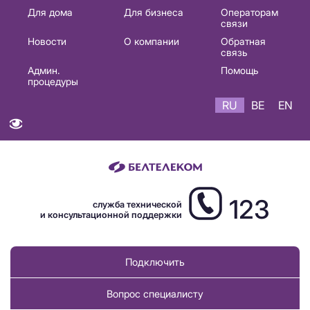
Основная
Для дома
Для бизнеса
Операторам
связи
навигация
Новости
О компании
Обратная
RU
связь
Админ.
Помощь
процедуры
RU
BE
EN
123
служба технической
и консультационной поддержки
Подключить
Вопрос специалисту