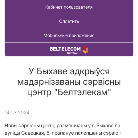
Кабинет пользователя
Оплатить
Мобильные приложения
Купить товар
У Быхаве адкрыўся
мадэрнізаваны сэрвісны
цэнтр "Белтэлекам"
14.03.2024
Новы сэрвісны цэнтр, размешчаны ў г. Быхаве па
вуліцы Савецкая, 5, прапануе палепшаны сэрвіс і