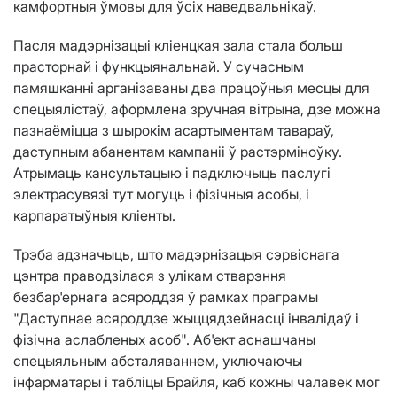
камфортныя ўмовы для ўсіх наведвальнікаў.
Пасля мадэрнізацыі кліенцкая зала стала больш
прасторнай і функцыянальнай. У сучасным
памяшканні арганізаваны два працоўныя месцы для
спецыялістаў, аформлена зручная вітрына, дзе можна
пазнаёміцца ​​з шырокім асартыментам тавараў,
даступным абанентам кампаніі ў растэрміноўку.
Атрымаць кансультацыю і падключыць паслугі
электрасувязі тут могуць і фізічныя асобы, і
карпаратыўныя кліенты.
Трэба адзначыць, што мадэрнізацыя сэрвіснага
цэнтра праводзілася з улікам стварэння
безбар'ернага асяроддзя ў рамках праграмы
"Даступнае асяроддзе жыццядзейнасці інвалідаў і
фізічна аслабленых асоб". Аб'ект аснашчаны
спецыяльным абсталяваннем, уключаючы
інфарматары і табліцы Брайля, каб кожны чалавек мог