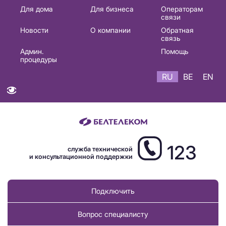
Основная
Для дома
Для бизнеса
Операторам
связи
навигация
Новости
О компании
Обратная
RU
связь
Админ.
Помощь
процедуры
RU
BE
EN
123
служба технической
и консультационной поддержки
Подключить
Вопрос специалисту