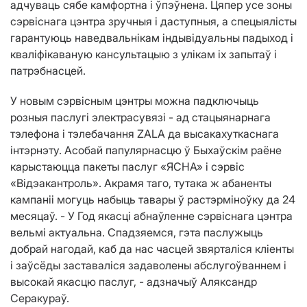
адчуваць сябе камфортна і ўпэўнена. Цяпер усе зоны
сэрвіснага цэнтра зручныя і даступныя, а спецыялісты
гарантуюць наведвальнікам індывідуальны падыход і
кваліфікаваную кансультацыю з улікам іх запытаў і
патрэбнасцей.
У новым сэрвісным цэнтры можна падключыць
розныя паслугі электрасувязі - ад стацыянарнага
тэлефона і тэлебачання ZALA да высакахуткаснага
інтэрнэту. Асобай папулярнасцю ў Быхаўскім раёне
карыстаюцца пакеты паслуг «ЯСНА» і сэрвіс
«Відэакантроль». Акрамя таго, тутака ж абаненты
кампаніі могуць набыць тавары ў растэрміноўку да 24
месяцаў. - У Год якасці абнаўленне сэрвіснага цэнтра
вельмі актуальна. Спадзяемся, гэта паслужыць
добрай нагодай, каб да нас часцей звярталіся кліенты
і заўсёды заставаліся задаволены абслугоўваннем і
высокай якасцю паслуг, - адзначыў Аляксандр
Серакураў.