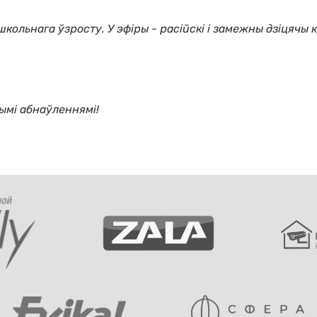
школьнага ўзросту. У эфіры - расійскі і замежны дзіцячы 
ымі абнаўленнямі!