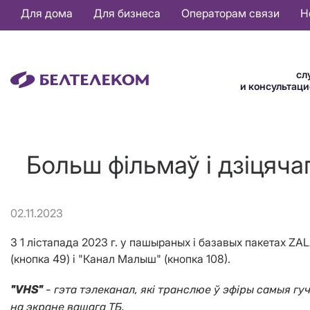
Основная
Для дома
Для бизнеса
Операторам связи
Н
навигация
RU
сл
и консультац
Больш фільмаў і дзіцяча
02.11.2023
З 1 лістапада 2023 г. у пашыраных і базавых пакетах 
(кнопка 49) і "Канал Малыш" (кнопка 108).
"VHS"
- гэта тэлеканал, які транслюе ў эфіры самыя гуч
на экране вашага ТБ.