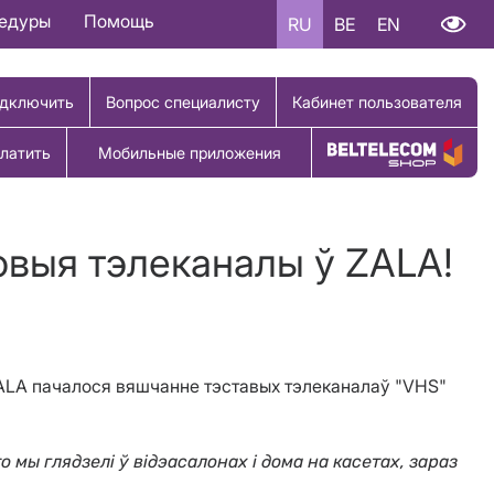
цедуры
Помощь
RU
BE
EN
дключить
Вопрос специалисту
Кабинет пользователя
латить
Мобильные приложения
Купить товар
новыя тэлеканалы ў ZALA!
 ZALA пачалося вяшчанне тэставых тэлеканалаў "VHS"
о мы глядзелі ў відэасалонах і дома на касетах, зараз