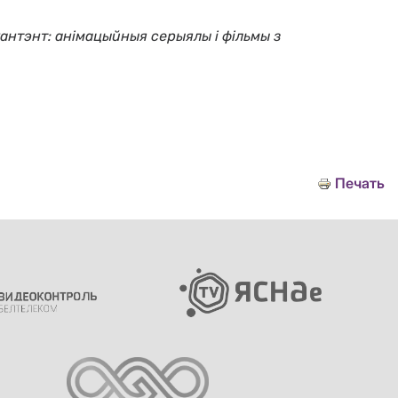
кантэнт: анімацыйныя серыялы і фільмы з
Печать