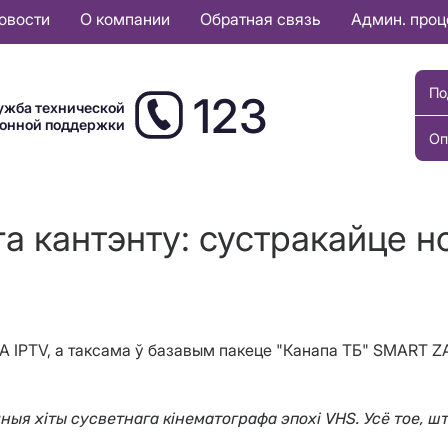
овости
О компании
Обратная связь
Админ. про
По
123
ужба технической
ионной поддержки
Оп
га кантэнту: сустракайце 
ZALA IPTV, а таксама ў базавым пакеце "Канапа ТБ" SMART
ныя хіты сусветнага кінематографа эпохі VHS. Усё тое, шт