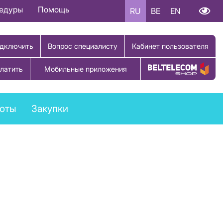
цедуры
Помощь
RU
BE
EN
дключить
Вопрос специалисту
Кабинет пользователя
латить
Мобильные приложения
Купить товар
боты
Закупки