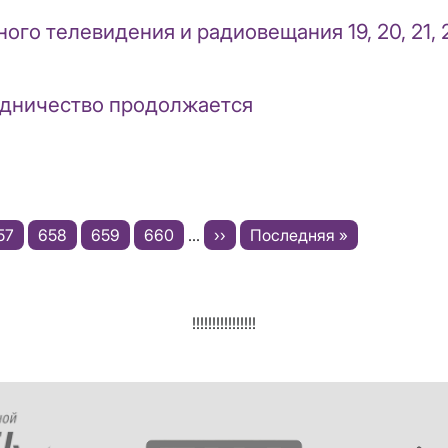
го телевидения и радиовещания 19, 20, 21, 
удничество продолжается
age
57
Page
658
Page
659
Page
660
…
Следующая
››
Последняя
Последняя »
а
страница
страница
!!!!!!!!!!!!!!!!