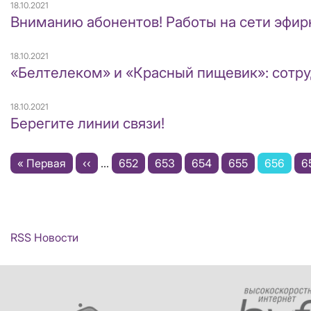
18.10.2021
Вниманию абонентов! Работы на сети эфирно
18.10.2021
«Белтелеком» и «Красный пищевик»: сотр
18.10.2021
Берегите линии связи!
Нумерация
Первая
« Первая
←
‹‹
…
Page
652
Page
653
Page
654
Page
655
Текущая
656
P
6
страниц
страница
страниц
RSS Новости