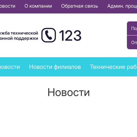
овости
О компании
Обратная связь
Админ. про
По
123
ужба технической
ионной поддержки
Оп
новости
Новости филиалов
Технические ра
Новости