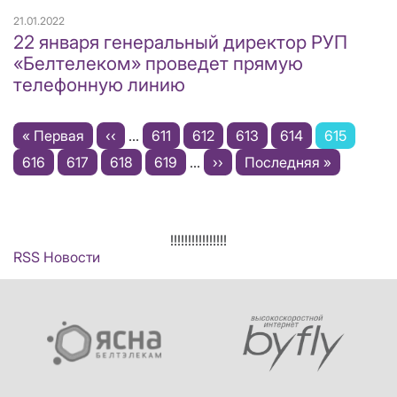
21.01.2022
22 января генеральный директор РУП
«Белтелеком» проведет прямую
телефонную линию
Нумерация
Первая
« Первая
←
‹‹
…
Page
611
Page
612
Page
613
Page
614
Текущая
615
страниц
страница
Page
616
Page
617
Page
618
Page
619
…
Следующая
››
Последняя
Последняя »
страница
страница
страница
!!!!!!!!!!!!!!!!
RSS Новости