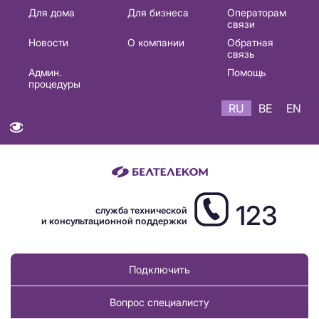
Основная
Для дома
Для бизнеса
Операторам
связи
навигация
Новости
О компании
Обратная
RU
связь
Админ.
Помощь
процедуры
RU
BE
EN
123
служба технической
и консультационной поддержки
Подключить
Вопрос специалисту