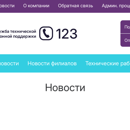
овости
О компании
Обратная связь
Админ. про
По
123
ужба технической
ионной поддержки
Оп
новости
Новости филиалов
Технические ра
Новости