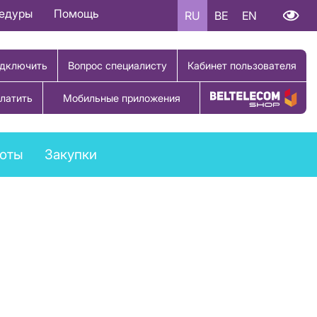
цедуры
Помощь
RU
BE
EN
дключить
Вопрос специалисту
Кабинет пользователя
латить
Мобильные приложения
Купить товар
боты
Закупки