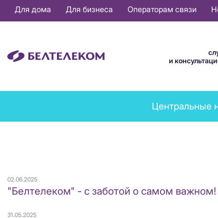
Основная
Для дома
Для бизнеса
Операторам связи
Н
навигация
RU
сл
и консультац
News
Центральные 
menu
02.06.2025
"Белтелеком" - с заботой о самом важном!
31.05.2025