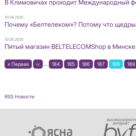
В Климовичах проходит Международный фе
30.05.2025
Почему «Белтелеком»? Потому что щедры
30.05.2025
Пятый магазин BELTELECOMShop в Минске
Нумерация
Первая
« Первая
←
‹‹
…
Page
184
Page
185
Page
186
Page
187
Текущая
188
Pag
189
страниц
страница
страница
RSS Новости