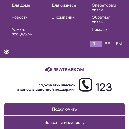
Основная
Для дома
Для бизнеса
Операторам
связи
навигация
Новости
О компании
Обратная
RU
связь
Админ.
Помощь
процедуры
RU
BE
EN
123
служба технической
и консультационной поддержки
Подключить
Вопрос специалисту