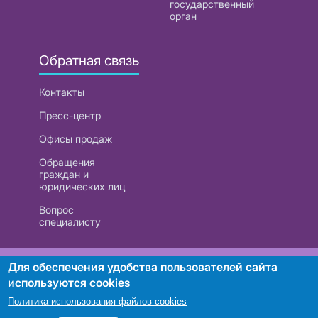
государственный
орган
Обратная связь
Контакты
Пресс-центр
Офисы продаж
Обращения
граждан и
юридических лиц
Вопрос
специалисту
РУП «Белтелеком». УНП 101007741
Для обеспечения удобства пользователей сайта
используются cookies
Политика использования файлов cookies