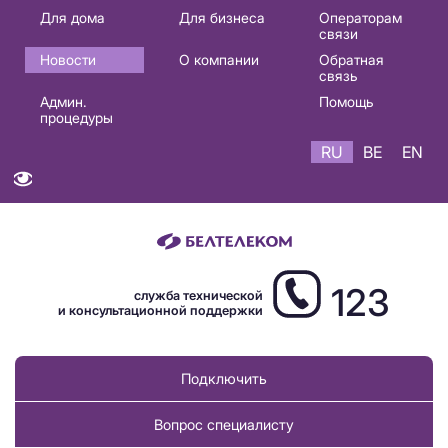
Основная
Для дома
Для бизнеса
Операторам
связи
навигация
Новости
О компании
Обратная
RU
связь
Админ.
Помощь
процедуры
RU
BE
EN
123
служба технической
и консультационной поддержки
Подключить
Вопрос специалисту