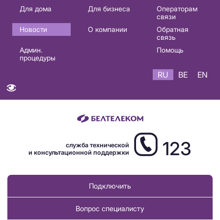
Основная
Для дома
Для бизнеса
Операторам
связи
навигация
Новости
О компании
Обратная
RU
связь
Админ.
Помощь
процедуры
RU
BE
EN
123
служба технической
и консультационной поддержки
Подключить
Вопрос специалисту