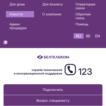
Основная
Для дома
Для бизнеса
Операторам
связи
навигация
Новости
О компании
Обратная
RU
связь
Админ.
Помощь
процедуры
RU
BE
EN
123
служба технической
и консультационной поддержки
Подключить
Вопрос специалисту