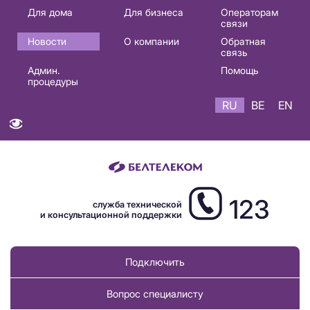
Основная
Для дома
Для бизнеса
Операторам
связи
навигация
Новости
О компании
Обратная
RU
связь
Админ.
Помощь
процедуры
RU
BE
EN
123
служба технической
и консультационной поддержки
Подключить
Вопрос специалисту