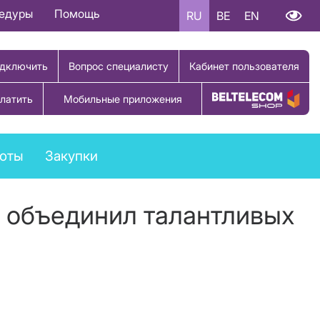
цедуры
Помощь
RU
BE
EN
дключить
Вопрос специалисту
Кабинет пользователя
латить
Мобильные приложения
Купить товар
боты
Закупки
в объединил талантливых