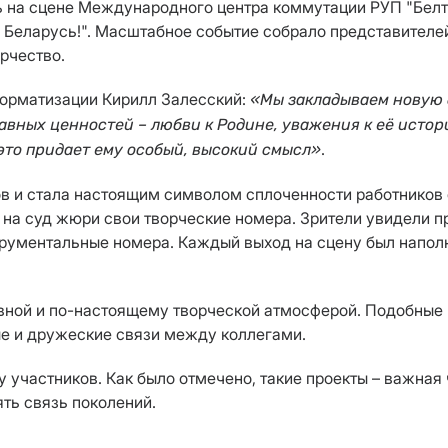
 на сцене Международного центра коммутации РУП "Белт
, Беларусь!". Масштабное событие собрало представителе
рчество.
форматизации Кирилл Залесский:
«Мы закладываем новую д
авных ценностей – любви к Родине, уважения к её истор
.
это придает ему особый, высокий смысл»
в и стала настоящим символом сплоченности работников
 на суд жюри свои творческие номера. Зрители увидели 
трументальные номера. Каждый выход на сцену был напол
вной и по-настоящему творческой атмосферой. Подобные 
ые и дружеские связи между коллегами.
 участников. Как было отмечено, такие проекты – важная 
ть связь поколений.