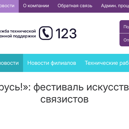
овости
О компании
Обратная связь
Админ. про
По
123
ужба технической
ионной поддержки
Оп
новости
Новости филиалов
Технические ра
русь!»: фестиваль искусст
связистов