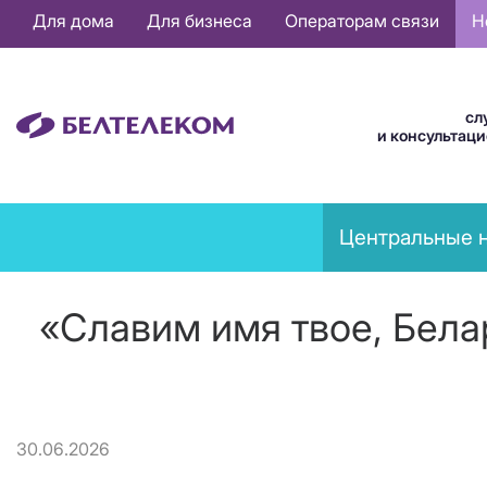
Основная
Для дома
Для бизнеса
Операторам связи
Н
навигация
RU
сл
и консультац
News
Центральные 
menu
«Славим имя твое, Бела
30.06.2026