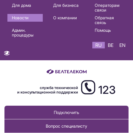
Основная
Для дома
Для бизнеса
Операторам
связи
навигация
Новости
О компании
Обратная
RU
связь
Админ.
Помощь
процедуры
RU
BE
EN
123
служба технической
и консультационной поддержки
Подключить
Вопрос специалисту