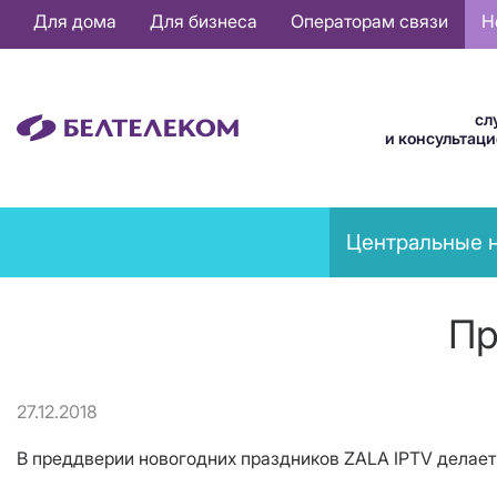
Основная
Для дома
Для бизнеса
Операторам связи
Н
навигация
RU
сл
и консультац
News
Центральные 
menu
Пр
27.12.2018
В преддверии новогодних праздников ZALA IPTV делае