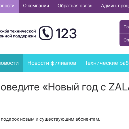
овости
О компании
Обратная связь
Админ. про
По
123
ужба технической
ионной поддержки
Оп
новости
Новости филиалов
Технические ра
оведите «Новый год с ZAL
т подарок новым и существующим абонентам.