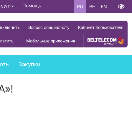
цедуры
Помощь
RU
BE
EN
дключить
Вопрос специалисту
Кабинет пользователя
латить
Мобильные приложения
Купить товар
боты
Закупки
A»!