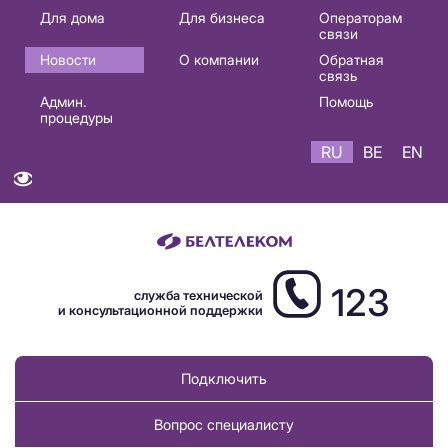
Основная
Для дома
Для бизнеса
Операторам
связи
навигация
Новости
О компании
Обратная
RU
связь
Админ.
Помощь
процедуры
RU
BE
EN
123
служба технической
и консультационной поддержки
Подключить
Вопрос специалисту