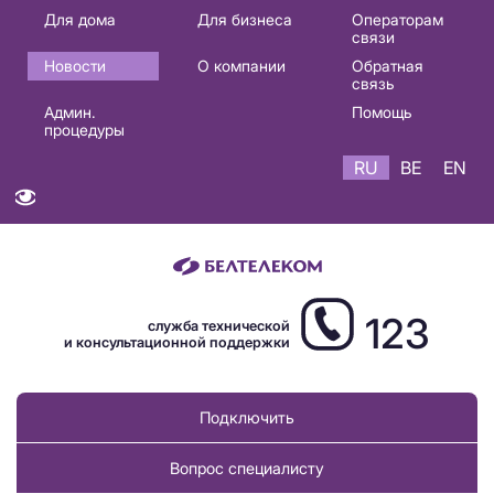
Основная
Для дома
Для бизнеса
Операторам
связи
навигация
Новости
О компании
Обратная
RU
связь
Админ.
Помощь
процедуры
RU
BE
EN
123
служба технической
и консультационной поддержки
Подключить
Вопрос специалисту