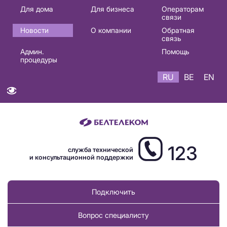
Основная
Для дома
Для бизнеса
Операторам
связи
навигация
Новости
О компании
Обратная
RU
связь
Админ.
Помощь
процедуры
RU
BE
EN
123
служба технической
и консультационной поддержки
Подключить
Вопрос специалисту