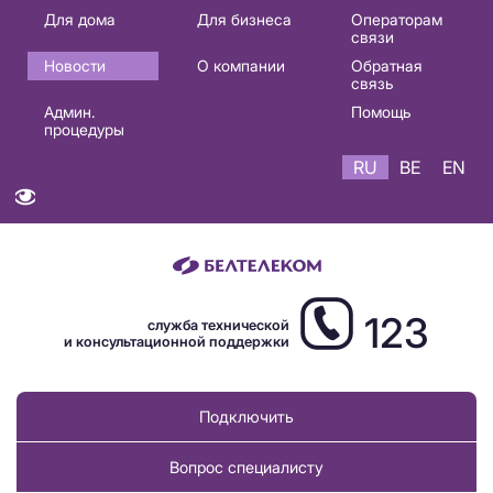
Основная
Для дома
Для бизнеса
Операторам
связи
навигация
Новости
О компании
Обратная
RU
связь
Админ.
Помощь
процедуры
RU
BE
EN
123
служба технической
и консультационной поддержки
Подключить
Вопрос специалисту