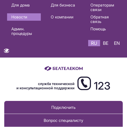
Основная
Для дома
Для бизнеса
Операторам
связи
навигация
Новости
О компании
Обратная
RU
связь
Админ.
Помощь
процедуры
RU
BE
EN
123
служба технической
и консультационной поддержки
Подключить
Вопрос специалисту