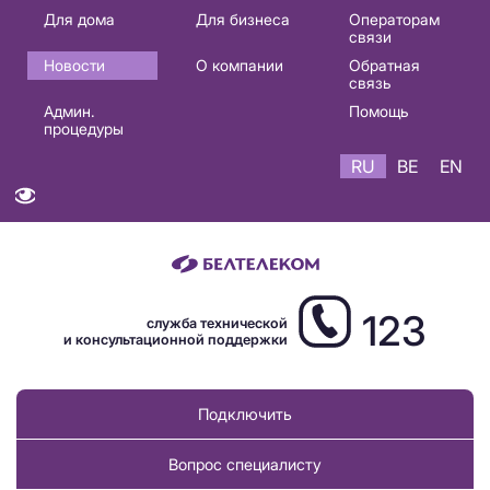
Основная
Для дома
Для бизнеса
Операторам
связи
навигация
Новости
О компании
Обратная
RU
связь
Админ.
Помощь
процедуры
RU
BE
EN
123
служба технической
и консультационной поддержки
Подключить
Вопрос специалисту