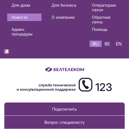
Основная
Для дома
Для бизнеса
Операторам
связи
навигация
Новости
О компании
Обратная
RU
связь
Админ.
Помощь
процедуры
RU
BE
EN
123
служба технической
и консультационной поддержки
Подключить
Вопрос специалисту