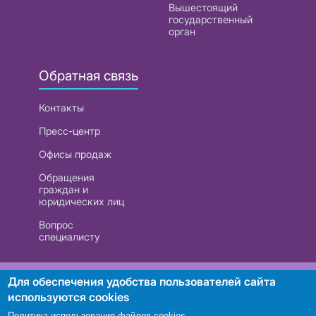
Вышестоящий
государственный
орган
Обратная связь
Контакты
Пресс-центр
Офисы продаж
Обращения
граждан и
юридических лиц
Вопрос
специалисту
РУП «Белтелеком». УНП 101007741
Для обеспечения удобства пользователей сайта
используются cookies
Политика использования файлов cookies