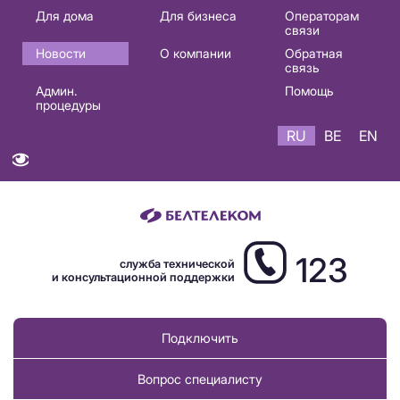
Основная
Для дома
Для бизнеса
Операторам
связи
навигация
Новости
О компании
Обратная
RU
связь
Админ.
Помощь
процедуры
RU
BE
EN
123
служба технической
и консультационной поддержки
Подключить
Вопрос специалисту