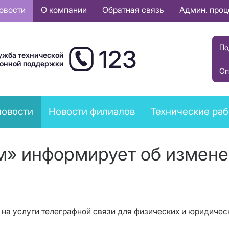
овости
О компании
Обратная связь
Админ. про
По
123
ужба технической
ионной поддержки
Оп
новости
Новости филиалов
Технические ра
м» информирует об измене
на услуги телеграфной связи для физических и юридическ