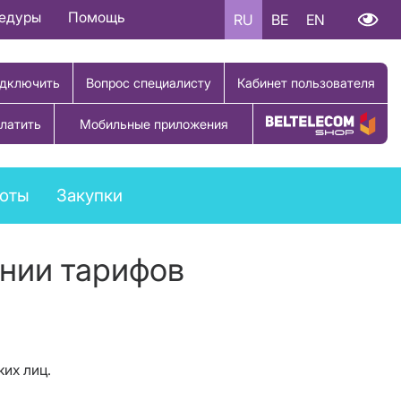
цедуры
Помощь
RU
BE
EN
дключить
Вопрос специалисту
Кабинет пользователя
латить
Мобильные приложения
Купить товар
боты
Закупки
нии тарифов
их лиц.