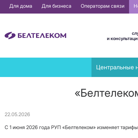
Основная
Для дома
Для бизнеса
Операторам связи
Н
навигация
RU
сл
и консультац
News
Центральные 
menu
«Белтелеко
22.05.2026
С 1 июня 2026 года РУП «Белтелеком» изменяет тарифы 