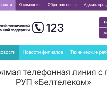
овости
О компании
Обратная связь
Админ. про
По
123
ужба технической
ионной поддержки
Оп
новости
Новости филиалов
Технические ра
прямая телефонная линия с
РУП «Белтелеком»