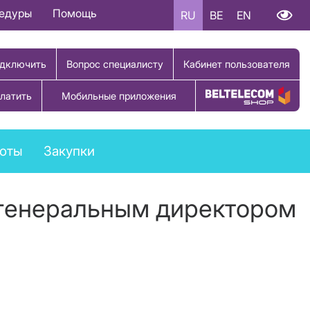
цедуры
Помощь
RU
BE
EN
дключить
Вопрос специалисту
Кабинет пользователя
латить
Мобильные приложения
Купить товар
боты
Закупки
 генеральным директором