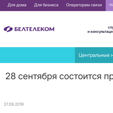
Основная
Для дома
Для бизнеса
Операторам связи
Н
навигация
RU
сл
и консультац
News
Центральные 
menu
28 сентября состоится 
27.09.2019