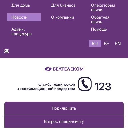
Основная
Для дома
Для бизнеса
Операторам
связи
навигация
Новости
О компании
Обратная
RU
связь
Админ.
Помощь
процедуры
RU
BE
EN
123
служба технической
и консультационной поддержки
Подключить
Вопрос специалисту