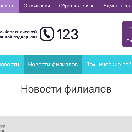
овости
О компании
Обратная связь
Админ. про
По
123
ужба технической
ионной поддержки
Оп
новости
Новости филиалов
Технические ра
Новости филиалов