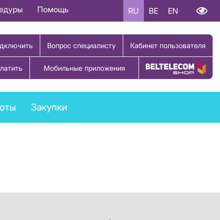
цедуры
Помощь
RU
BE
EN
дключить
Вопрос специалисту
Кабинет пользователя
латить
Мобильные приложения
Купить товар
боты
Закупки