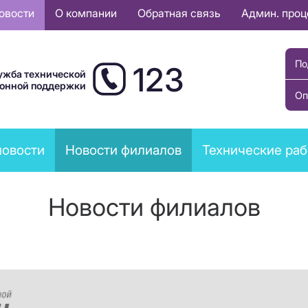
овости
О компании
Обратная связь
Админ. про
По
123
ужба технической
ионной поддержки
Оп
новости
Новости филиалов
Технические ра
Новости филиалов