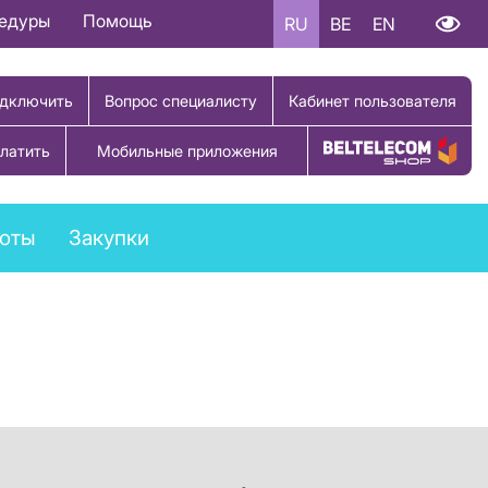
цедуры
Помощь
RU
BE
EN
дключить
Вопрос специалисту
Кабинет пользователя
латить
Мобильные приложения
Купить товар
боты
Закупки